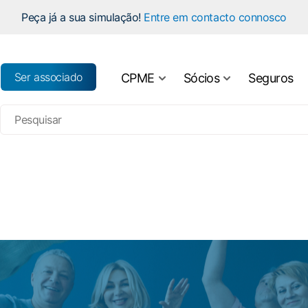
Peça já a sua simulação!
Entre em contacto connosco
Ser associado
CPME
Sócios
Seguros
História
Regulamento
Estatutos
Editais
Órgãos Sociais
Acordos
Organograma
Empréstimos
Relatório e Contas
Seguros Sociais