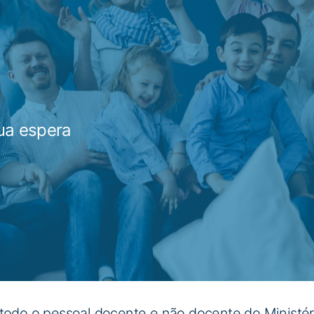
Património
Formulários
Contratação Pública
ua espera
todo o pessoal docente e não docente do Ministér