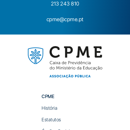
213 243 810
cpme@cpme.pt
CPME
História
Estatutos